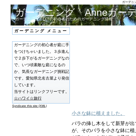
ガーデニン
ガーデニング Anneガー
ガーデニング・DIYの初心者のためのガーデニング情報
ガーデニング メニュー
ガーデニングの初心者が庭に手
をつけちゃいました。３歩進ん
で２歩下がるガーデニングなの
で、いつ頃素敵な庭になるの
か、気長なガーデニング挑戦記
です。愛知県北名古屋より発信
しています。
当サイトはリンクフリーです。
☆ハワイ☆旅行
Syndicate this site (XML)
小さな鉢に植えました。
バラの挿し木をして新芽が出
が、そのバラを小さな鉢に植