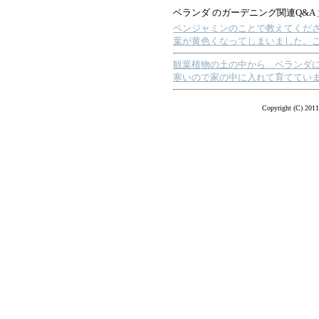
ベランダ のガーデニング関連Q&A
ベンジャミンのことで教えてくだ
葉が黄色くなってしまいました。
観葉植物の土の中から…ベランダ
寒いので家の中に入れて育ててい
Copyright (C) 2011