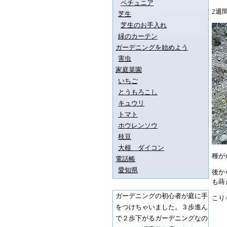
ペチュニア
2週
芝生
芝生のお手入れ
緑のカーテン
ガーデニングを始めよう
害虫
家庭菜園
いちご
とうもろこし
キュウリ
トマト
ホウレンソウ
枝豆
大根 ダイコン
種が
電話帳
愛知県
後か
も蒔
ガーデニングの初心者が庭に手
こり
をつけちゃいました。３歩進ん
で２歩下がるガーデニングなの