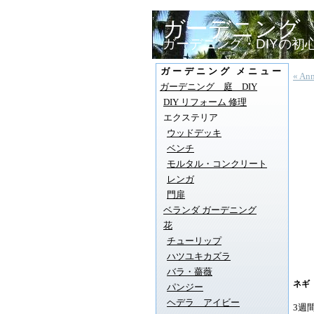
ガーデニング 
ガーデニング・DIYの
ガーデニング メニュー
« A
ガーデニング 庭 DIY
DIY リフォーム 修理
エクステリア
ウッドデッキ
ベンチ
モルタル・コンクリート
レンガ
門扉
ベランダ ガーデニング
花
チューリップ
ハツユキカズラ
バラ・薔薇
ネギ
パンジー
ヘデラ アイビー
3週