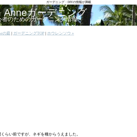
ガーデニング・DIYの情報が満載
Anneガーデニング
初心者のためのガーデニング情報
nneの庭
|
ガーデニングTOP
|
ホウレンソウ »
間くらい前ですが、ネギを種からうえました。