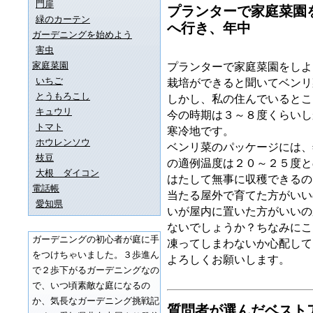
門扉
プランターで家庭菜園
緑のカーテン
へ行き、年中
ガーデニングを始めよう
害虫
家庭菜園
プランターで家庭菜園をしよ
いちご
栽培ができると聞いてベンリ
とうもろこし
しかし、私の住んでいるとこ
キュウリ
今の時期は３～８度くらいし
トマト
寒冷地です。
ホウレンソウ
ベンリ菜のパッケージには、
枝豆
の適例温度は２０～２５度と
大根 ダイコン
はたして無事に収穫できるの
電話帳
当たる屋外で育てた方がいい
愛知県
いが屋内に置いた方がいいの
ないでしょうか？ちなみにこ
ガーデニングの初心者が庭に手
凍ってしまわないか心配して
をつけちゃいました。３歩進ん
よろしくお願いします。
で２歩下がるガーデニングなの
で、いつ頃素敵な庭になるの
か、気長なガーデニング挑戦記
質問者が選んだベスト