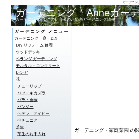
ガーデニン
ガーデニング Anneガー
ガーデニング・DIYの初心者のためのガーデニング情報
ガーデニング メニュー
ガーデニング 庭 DIY
DIY リフォーム 修理
ウッドデッキ
ベランダ ガーデニング
モルタル・コンクリート
レンガ
花
チューリップ
ハツユキカズラ
バラ・薔薇
パンジー
ヘデラ アイビー
ペチュニア
芝生
ガーデニング・家庭菜園 の関
芝生のお手入れ